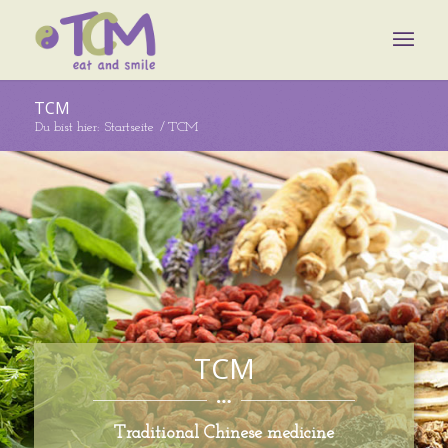
TCM
Du bist hier:
Startseite
/
TCM
TCM
Traditional Chinese medicine